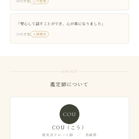
40代女性
心の整理
「安心して話すことができ、心が楽になりました」
30代女性
人間関係
ABOUT
鑑定師について
COU
COU（こう）
現実派タロット師 ／ 長崎県