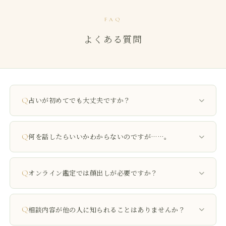
FAQ
よくある質問
Q
占いが初めてでも大丈夫ですか？
もちろんです。初めての方にも安心してお話しいただけるよう、
お気持ちを伺いながら進めていきます。
Q
何を話したらいいかわからないのですが……。
大丈夫です。「なんとなくモヤモヤする」「うまく言葉にできな
い」という状態からでも、一緒にお気持ちを整理していきます。
Q
オンライン鑑定では顔出しが必要ですか？
顔出しは自由です。ご都合のよい方法でご参加ください。
Q
相談内容が他の人に知られることはありませんか？