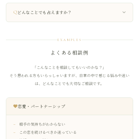
ご相談内容やお話しいただいた内容は、秘密を厳守いたします。
安心してお話しください。
Q
どんなことでも占えますか？
申し訳ありませんが、生老病死に関すること、ギャンブルや投資
の行く末、試験・資格の合否については鑑定をお受けしておりま
EXAMPLES
せん。
よくある相談例
「こんなことを相談してもいいのかな？」
そう思われる方もいらっしゃいますが、日常の中で感じる悩みや迷い
は、どんなことでも大切なご相談です。
恋愛・パートナーシップ
相手の気持ちがわからない
この恋を続けるべきか迷っている